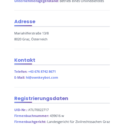
Unternehmensgegenstand:
Betrieb eines Onlinedienstes
Adresse
Mariahilferstraße 13/8
8020 Graz, Österreich
Kontakt
Telefon:
+43 676 8742 8671
E-Mail:
hi@ownkeybot.com
Registrierungsdaten
UID-Nr.:
ATU70022717
Firmenbuchnummer:
439616 w
Firmenbuchgericht:
Landesgericht für Zivilrechtssachen Graz