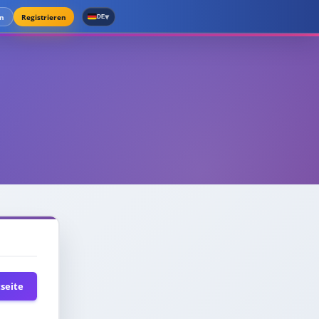
▾
n
Registrieren
DE
seite