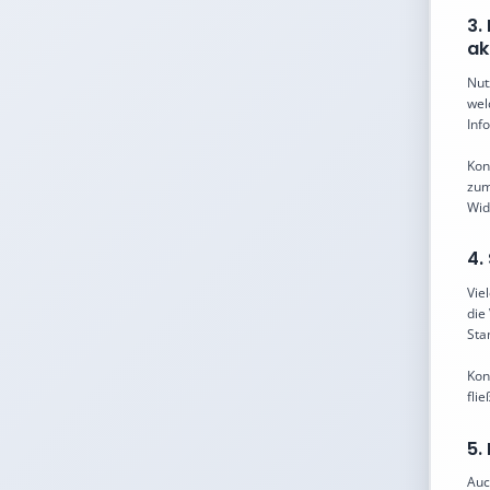
3.
ak
Nut
wel
Inf
Kon
zum
Wid
4.
Vie
die
Sta
Kon
fli
5.
Auc