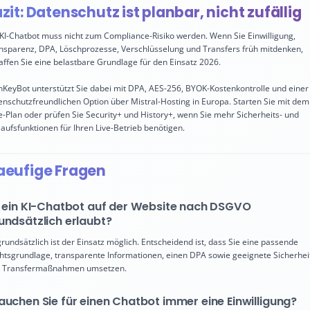
zit: Datenschutz ist planbar, nicht zufällig
 KI-Chatbot muss nicht zum Compliance-Risiko werden. Wenn Sie Einwilligung,
nsparenz, DPA, Löschprozesse, Verschlüsselung und Transfers früh mitdenken,
affen Sie eine belastbare Grundlage für den Einsatz 2026.
KeyBot unterstützt Sie dabei mit DPA, AES-256, BYOK-Kostenkontrolle und einer
enschutzfreundlichen Option über Mistral-Hosting in Europa. Starten Sie mit dem
e-Plan oder prüfen Sie Security+ und History+, wenn Sie mehr Sicherheits- und
laufsfunktionen für Ihren Live-Betrieb benötigen.
aeufige Fragen
t ein KI-Chatbot auf der Website nach DSGVO
undsätzlich erlaubt?
 grundsätzlich ist der Einsatz möglich. Entscheidend ist, dass Sie eine passende
htsgrundlage, transparente Informationen, einen DPA sowie geeignete Sicherhei
 Transfermaßnahmen umsetzen.
auchen Sie für einen Chatbot immer eine Einwilligung?