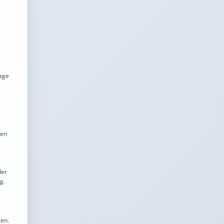
age
fen
der
g.
len.