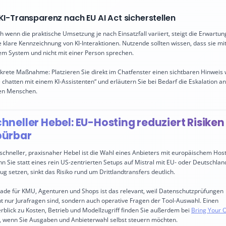
 KI-Transparenz nach EU AI Act sicherstellen
h wenn die praktische Umsetzung je nach Einsatzfall variiert, steigt die Erwartun
e klare Kennzeichnung von KI-Interaktionen. Nutzende sollten wissen, dass sie mi
em System und nicht mit einer Person sprechen.
krete Maßnahme: Platzieren Sie direkt im Chatfenster einen sichtbaren Hinweis 
e chatten mit einem KI-Assistenten“ und erläutern Sie bei Bedarf die Eskalation an
en Menschen.
hneller Hebel: EU-Hosting reduziert Risiken
pürbar
 schneller, praxisnaher Hebel ist die Wahl eines Anbieters mit europäischem Host
n Sie statt eines rein US-zentrierten Setups auf Mistral mit EU- oder Deutschlan
ug setzen, sinkt das Risiko rund um Drittlandtransfers deutlich.
ade für KMU, Agenturen und Shops ist das relevant, weil Datenschutzprüfungen
ht nur Jurafragen sind, sondern auch operative Fragen der Tool-Auswahl. Einen
rblick zu Kosten, Betrieb und Modellzugriff finden Sie außerdem bei
Bring Your 
, wenn Sie Ausgaben und Anbieterwahl selbst steuern möchten.