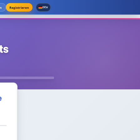
▾
n
Registrieren
DE
ts
e