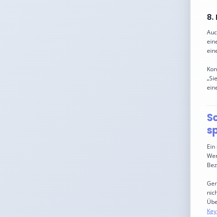
8.
Auc
ein
ein
Kon
„Si
ein
Sc
s
Ein
Wen
Bez
Ger
nic
Übe
Key