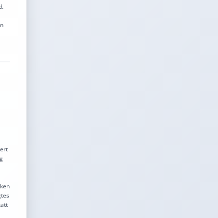
d.
en
ert
ng
nken
gtes
att