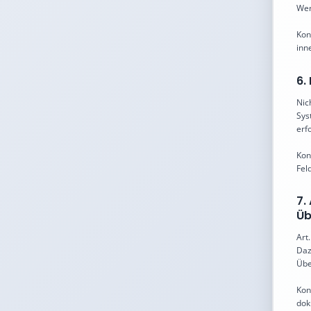
Wen
Kon
inn
6.
Nic
Sys
erfo
Kon
Fel
7.
Üb
Art
Daz
Übe
Kon
dok