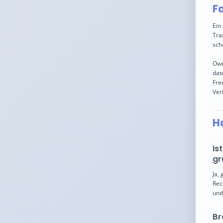
Fa
Ein
Tra
sch
Own
dat
Fre
Ver
H
Is
gr
Ja,
Rec
und
Br