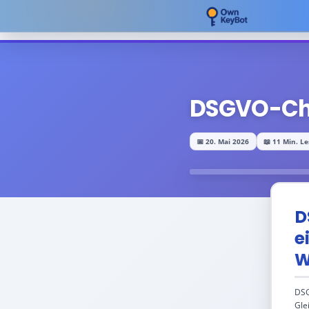
DSGVO-Che
📅 20. Mai 2026
📖 11 Min. Le
D
e
W
DSG
Gle