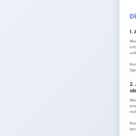
D
1.
Wen
erf
und
Kon
Opt
2.
ab
Wer
ein
rec
Kon
ber