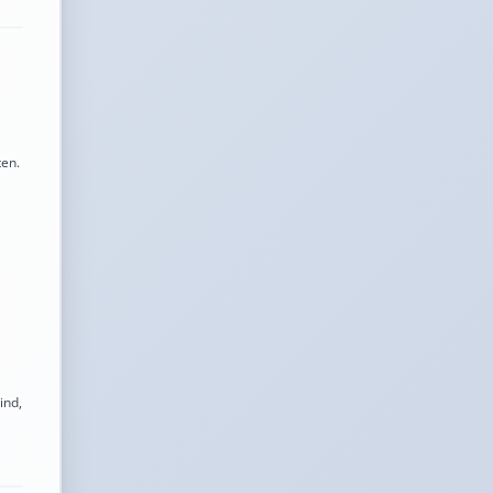
ten.
ind,