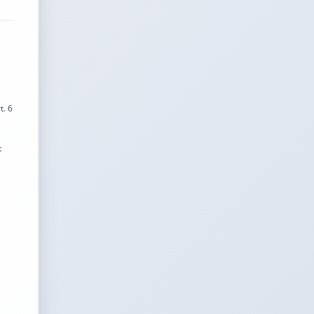
t. 6
t