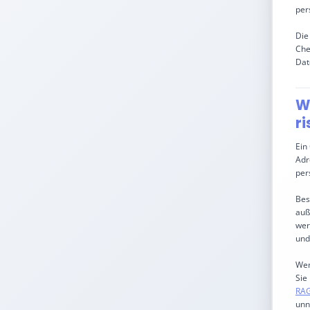
per
Die
Che
Dat
W
ri
Ein
Adr
per
Bes
auß
wer
und
Wen
Sie
RA
unn