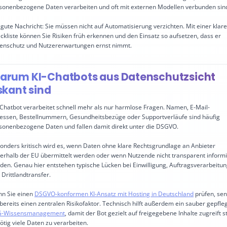
sonenbezogene Daten verarbeiten und oft mit externen Modellen verbunden sin
 gute Nachricht: Sie müssen nicht auf Automatisierung verzichten. Mit einer klar
ckliste können Sie Risiken früh erkennen und den Einsatz so aufsetzen, dass er
enschutz und Nutzererwartungen ernst nimmt.
arum KI-Chatbots aus Datenschutzsicht
skant sind
 Chatbot verarbeitet schnell mehr als nur harmlose Fragen. Namen, E-Mail-
essen, Bestellnummern, Gesundheitsbezüge oder Supportverläufe sind häufig
sonenbezogene Daten und fallen damit direkt unter die DSGVO.
onders kritisch wird es, wenn Daten ohne klare Rechtsgrundlage an Anbieter
erhalb der EU übermittelt werden oder wenn Nutzende nicht transparent informi
den. Genau hier entstehen typische Lücken bei Einwilligung, Auftragsverarbeitu
 Drittlandtransfer.
n Sie einen
DSGVO-konformen KI-Ansatz mit Hosting in Deutschland
prüfen, se
 bereits einen zentralen Risikofaktor. Technisch hilft außerdem ein sauber gepfle
G-Wissensmanagement
, damit der Bot gezielt auf freigegebene Inhalte zugreift st
ötig viele Daten zu verarbeiten.