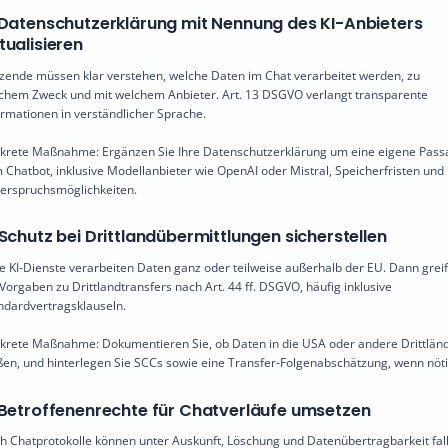
 Datenschutzerklärung mit Nennung des KI-Anbieters
tualisieren
zende müssen klar verstehen, welche Daten im Chat verarbeitet werden, zu
chem Zweck und mit welchem Anbieter. Art. 13 DSGVO verlangt transparente
ormationen in verständlicher Sprache.
krete Maßnahme: Ergänzen Sie Ihre Datenschutzerklärung um eine eigene Pass
 Chatbot, inklusive Modellanbieter wie OpenAI oder Mistral, Speicherfristen und
erspruchsmöglichkeiten.
 Schutz bei Drittlandübermittlungen sicherstellen
le KI-Dienste verarbeiten Daten ganz oder teilweise außerhalb der EU. Dann grei
 Vorgaben zu Drittlandtransfers nach Art. 44 ff. DSGVO, häufig inklusive
ndardvertragsklauseln.
krete Maßnahme: Dokumentieren Sie, ob Daten in die USA oder andere Drittlän
eßen, und hinterlegen Sie SCCs sowie eine Transfer-Folgenabschätzung, wenn nöti
 Betroffenenrechte für Chatverläufe umsetzen
h Chatprotokolle können unter Auskunft, Löschung und Datenübertragbarkeit fal