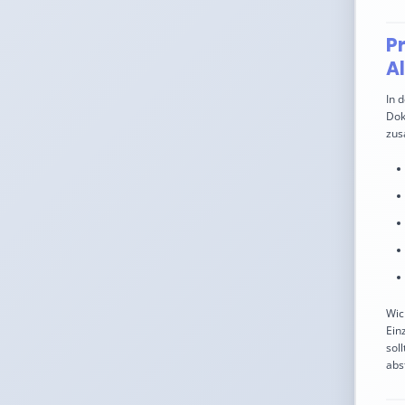
P
Al
In 
Dok
zus
Wic
Ein
sol
abs