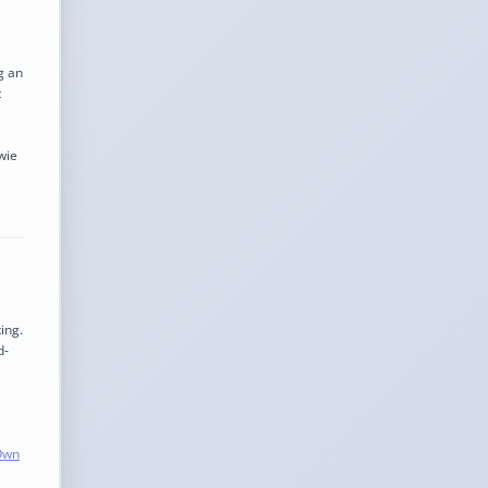
g an
t
wie
ing.
d-
Own