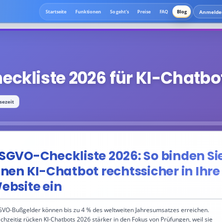
Anmelde
Startseite
Funktionen
So geht's
Preise
FAQ
Blog
ckliste 2026 für KI-Chatbo
sezeit
SGVO-Checkliste 2026: So binden Si
inen KI-Chatbot rechtssicher in Ihre
ebsite ein
VO-Bußgelder können bis zu 4 % des weltweiten Jahresumsatzes erreichen.
ichzeitig rücken KI-Chatbots 2026 stärker in den Fokus von Prüfungen, weil sie