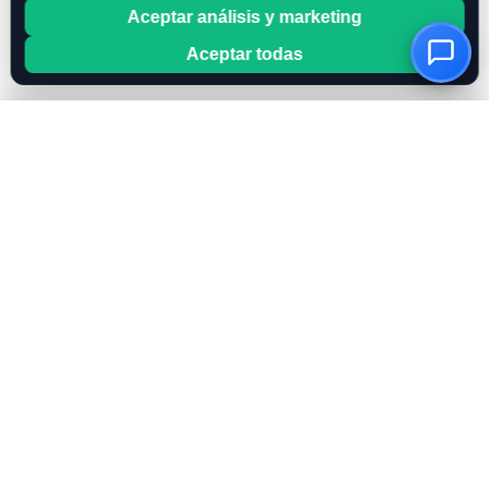
Aceptar análisis y marketing
Aceptar todas
OwnKeyBot
Crea tu chatbot de IA en minutos. Usa tu propia clave de
OpenAI o Mistral para control total de costos.
CARACTERÍSTICAS
Todas las características
Trae tu propia clave
RAG y Base de conocimientos