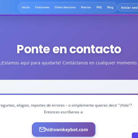
Iniciar ses
Inicio
Funciones
Cómo funciona
Precios
FAQ
Blog
Ponte en contacto
¡Estamos aquí para ayudarte! Contáctanos en cualquier momento.
reguntas, elogios, reportes de errores – o simplemente quieres decir "¡Hola"?
Entonces escríbenos a:
hi@ownkeybot.com