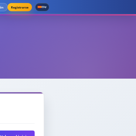
▾
ión
Registrarse
ES